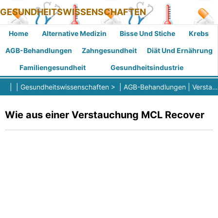
GESUNDHEITSWISSENSCHAFTEN
Home
Alternative Medizin
Bisse Und Stiche
Krebs
AGB-Behandlungen
Zahngesundheit
Diät Und Ernährung
Familiengesundheit
Gesundheitsindustrie
| |
Gesundheitswissenschaften
> |
AGB-Behandlungen
|
Verstauchung
Wie aus einer Verstauchung MCL Recover