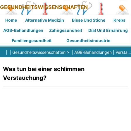
GESUNDHEITSWISSENSCHAFTEN
Home
Alternative Medizin
Bisse Und Stiche
Krebs
AGB-Behandlungen
Zahngesundheit
Diät Und Ernährung
Familiengesundheit
Gesundheitsindustrie
| |
Gesundheitswissenschaften
> |
AGB-Behandlungen
|
Verstauchung
Was tun bei einer schlimmen
Verstauchung?