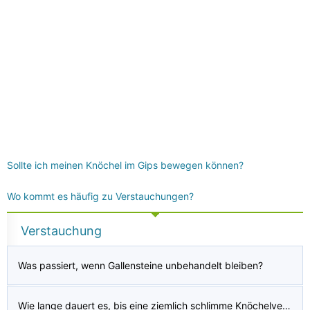
Sollte ich meinen Knöchel im Gips bewegen können?
Wo kommt es häufig zu Verstauchungen?
Verstauchung
Was passiert, wenn Gallensteine ​​unbehandelt bleiben?
Wie lange dauert es, bis eine ziemlich schlimme Knöchelverstauchung zu 100 Prozent verheilt ist? Dies ist mein zweites Mal und es ist fast drei Monate her, aber es ist immer noch sehr empfindlich, manchmal tut es kaum weh.?