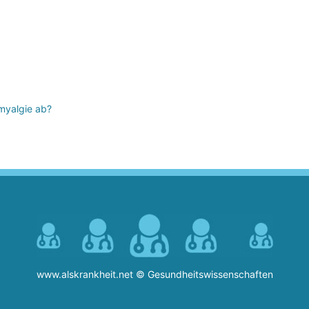
myalgie ab?
www.alskrankheit.net © Gesundheitswissenschaften