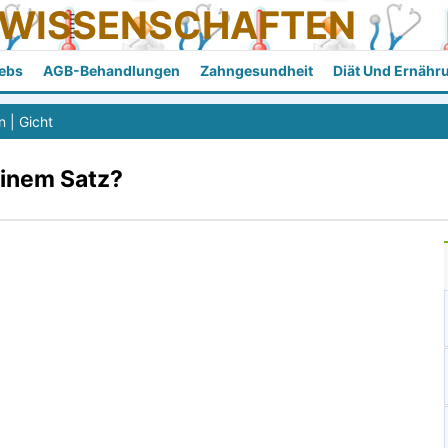
SWISSENSCHAFTEN
ebs
AGB-Behandlungen
Zahngesundheit
Diät Und Ernähr
n
|
Gicht
einem Satz?