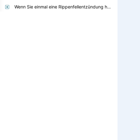
Wenn Sie einmal eine Rippenfellentzündung hatten, besteht dann die Gefahr einer erneuten Pleuritis?