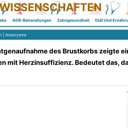
SWISSENSCHAFTEN
ebs
AGB-Behandlungen
Zahngesundheit
Diät Und Ernähr
n
|
Aneurysma
ntgenaufnahme des Brustkorbs zeigte ei
en mit Herzinsuffizienz. Bedeutet das, d