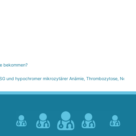
age bekommen?
r BSG und hypochromer mikrozytärer Anämie, Thrombozytose, Neutroph