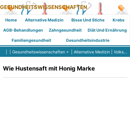
GESUNDHEITSWISSENSCHAFTEN
Home
Alternative Medizin
Bisse Und Stiche
Krebs
AGB-Behandlungen
Zahngesundheit
Diät Und Ernährung
Familiengesundheit
Gesundheitsindustrie
| |
Gesundheitswissenschaften
> |
Alternative Medizin
|
Volksmedizin (Volksheilkunde)
Wie Hustensaft mit Honig Marke