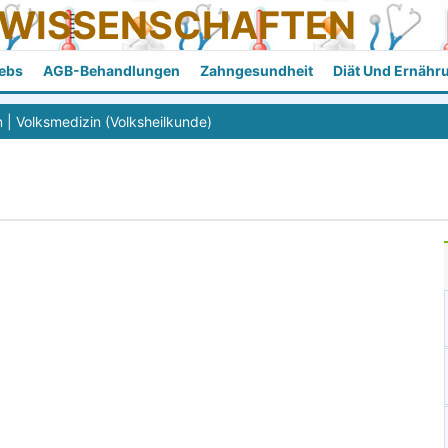
SWISSENSCHAFTEN
ebs
AGB-Behandlungen
Zahngesundheit
Diät Und Ernähr
n
|
Volksmedizin (Volksheilkunde)