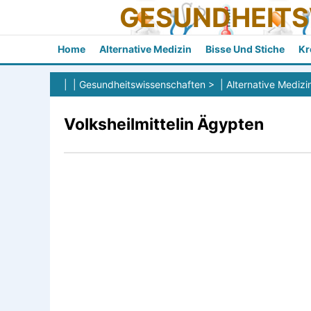
GESUNDHEIT
Home
Alternative Medizin
Bisse Und Stiche
Kr
| |
Gesundheitswissenschaften
> |
Alternative Medizi
Volksheilmittelin Ägypten