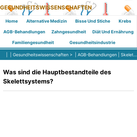
GESUNDHEITSWISSENSCHAFTEN
Home
Alternative Medizin
Bisse Und Stiche
Krebs
AGB-Behandlungen
Zahngesundheit
Diät Und Ernährung
Familiengesundheit
Gesundheitsindustrie
| |
Gesundheitswissenschaften
> |
AGB-Behandlungen
|
Skelett-Erkrankungen
Was sind die Hauptbestandteile des
Skelettsystems?