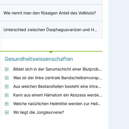
Wie nennt man den flüssigen Anteil des Vollbluts?
Unterschied zwischen Ösophagusvarizen und Hämorrhoiden?
Gesundheitswissenschaften
Bildet sich in der Serumschicht einer Blutprobe ein Fibringerinnsel?
Was ist der linke zentrale Bandscheibenvorsprung, der an die Hemicord T5-6 angrenzt und diese leicht verformt?
Aus welchen Bestandteilen besteht eine intravenöse Flüssigkeit?
Kann aus einem Hämatom ein Abszess werden?
Welche natürlichen Heilmittel werden zur Heilung von Hämorrhoiden eingesetzt?
Wo liegt die Jongleurvene?