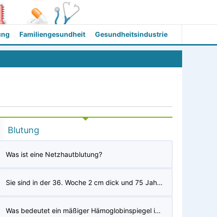
ung
Familiengesundheit
Gesundheitsindustrie
Blutung
Was ist eine Netzhautblutung?
Sie sind in der 36. Woche 2 cm dick und 75 Jahre alt und haben Ihren Schleimpfropfen verloren. Wie lange dauert es, bis die Wehen beginnen?
Was bedeutet ein mäßiger Hämoglobinspiegel im Urin?