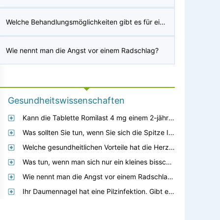
Welche Behandlungsmöglichkeiten gibt es für einen linken vorderen Faszikelblock?
Wie nennt man die Angst vor einem Radschlag?
Gesundheitswissenschaften
Kann die Tablette Romilast 4 mg einem 2-jährigen Kind verabreicht werden?
Was sollten Sie tun, wenn Sie sich die Spitze Ihres Daumens abschneiden?
Welche gesundheitlichen Vorteile hat die Herzpalme?
Was tun, wenn man sich nur ein kleines bisschen den Daumen verbrennt?
Wie nennt man die Angst vor einem Radschlag?
Ihr Daumennagel hat eine Pilzinfektion. Gibt es irgendwelche Ideen für Hausmittel, die tatsächlich funktionieren?