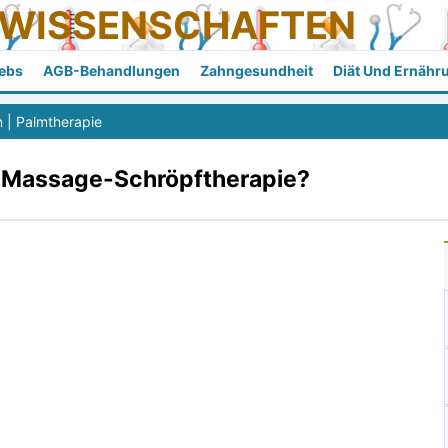
SWISSENSCHAFTEN
ebs
AGB-Behandlungen
Zahngesundheit
Diät Und Ernähr
n
|
Palmtherapie
ie Massage-Schröpftherapie?