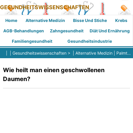
GESUNDHEITSWISSENSCHAFTEN
Home
Alternative Medizin
Bisse Und Stiche
Krebs
AGB-Behandlungen
Zahngesundheit
Diät Und Ernährung
Familiengesundheit
Gesundheitsindustrie
| |
Gesundheitswissenschaften
> |
Alternative Medizin
|
Palmtherapie
Wie heilt man einen geschwollenen
Daumen?