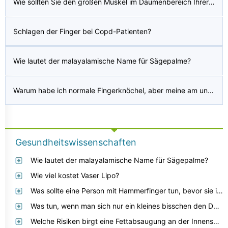
Wie sollten Sie den großen Muskel im Daumenbereich Ihrer Handfläche behandeln, der kontrolliert, ob er teilweise mit einem Messer durchtrennt wurde?
Schlagen der Finger bei Copd-Patienten?
Wie lautet der malayalamische Name für Sägepalme?
Warum habe ich normale Fingerknöchel, aber meine am unteren Gelenk sind so klein, dass es so aussieht, als ob nein, bitte helfen Sie mir?
Gesundheitswissenschaften
Wie lautet der malayalamische Name für Sägepalme?
Wie viel kostet Vaser Lipo?
Was sollte eine Person mit Hammerfinger tun, bevor sie ihren Arzt aufsuchen kann?
Was tun, wenn man sich nur ein kleines bisschen den Daumen verbrennt?
Welche Risiken birgt eine Fettabsaugung an der Innenseite des Oberschenkels?