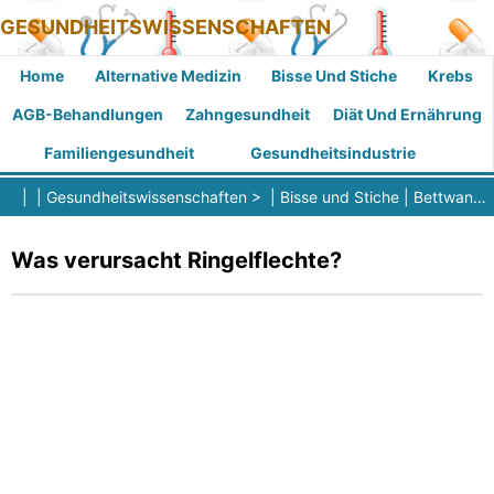
GESUNDHEITSWISSENSCHAFTEN
Home
Alternative Medizin
Bisse Und Stiche
Krebs
AGB-Behandlungen
Zahngesundheit
Diät Und Ernährung
Familiengesundheit
Gesundheitsindustrie
| |
Gesundheitswissenschaften
> |
Bisse und Stiche
|
Bettwanzenbisse
Was verursacht Ringelflechte?