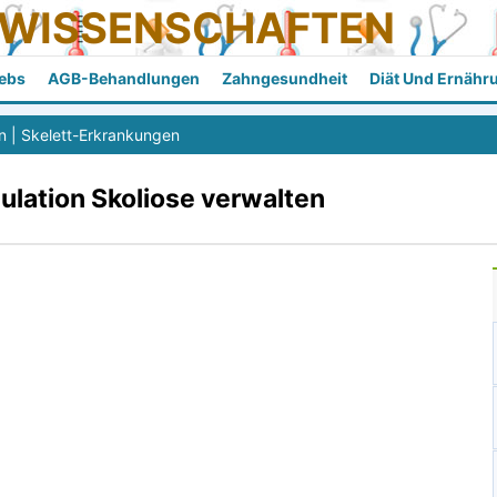
SWISSENSCHAFTEN
ebs
AGB-Behandlungen
Zahngesundheit
Diät Und Ernähr
n
|
Skelett-Erkrankungen
lation Skoliose verwalten