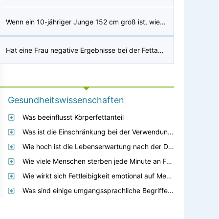
Wenn ein 10-jähriger Junge 152 cm groß ist, wie wird er als Erwachsener sein?
Hat eine Frau negative Ergebnisse bei der Fettabsaugung an den Oberschenkeln erlebt?
Gesundheitswissenschaften
Was beeinflusst Körperfettanteil
Was ist die Einschränkung bei der Verwendung des Body-Mass-Index?
Wie hoch ist die Lebenserwartung nach der Diagnose Adipositas?
Wie viele Menschen sterben jede Minute an Fettleibigkeit?
Wie wirkt sich Fettleibigkeit emotional auf Menschen aus?
Was sind einige umgangssprachliche Begriffe für Fett?