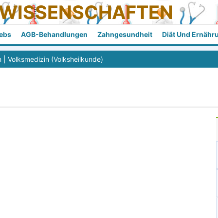
SWISSENSCHAFTEN
ebs
AGB-Behandlungen
Zahngesundheit
Diät Und Ernähr
n
|
Volksmedizin (Volksheilkunde)