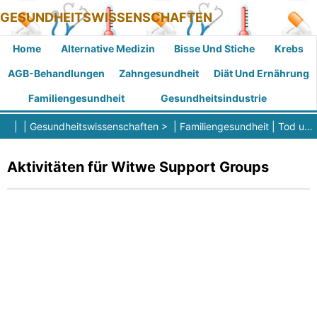
GESUNDHEITSWISSENSCHAFTEN
Home
Alternative Medizin
Bisse Und Stiche
Krebs
AGB-Behandlungen
Zahngesundheit
Diät Und Ernährung
Familiengesundheit
Gesundheitsindustrie
| |
Gesundheitswissenschaften
> |
Familiengesundheit
|
Tod und Trauer
Aktivitäten für Witwe Support Groups