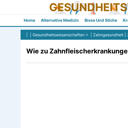
GESUNDHEIT
Home
Alternative Medizin
Bisse Und Stiche
Kr
| |
Gesundheitswissenschaften
> |
Zahngesundheit
|
Wie zu Zahnfleischerkrankunge