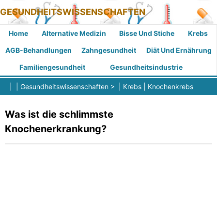
GESUNDHEITSWISSENSCHAFTEN
Home
Alternative Medizin
Bisse Und Stiche
Krebs
AGB-Behandlungen
Zahngesundheit
Diät Und Ernährung
Familiengesundheit
Gesundheitsindustrie
| |
Gesundheitswissenschaften
> |
Krebs
|
Knochenkrebs
Was ist die schlimmste
Knochenerkrankung?