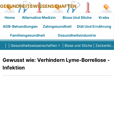
GESUNDHEITSWISSENSCHAFTEN
Home
Alternative Medizin
Bisse Und Stiche
Krebs
AGB-Behandlungen
Zahngesundheit
Diät Und Ernährung
Familiengesundheit
Gesundheitsindustrie
| |
Gesundheitswissenschaften
> |
Bisse und Stiche
|
Zeckenbisse
Gewusst wie: Verhindern Lyme-Borreliose -
Infektion