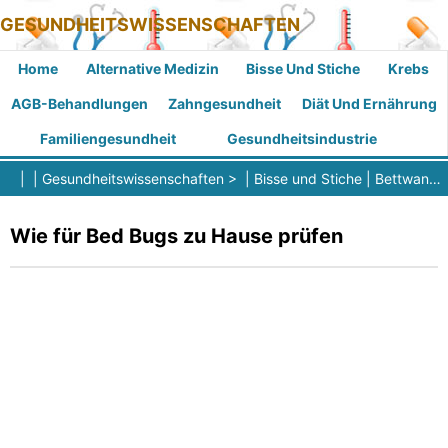
GESUNDHEITSWISSENSCHAFTEN
Home
Alternative Medizin
Bisse Und Stiche
Krebs
AGB-Behandlungen
Zahngesundheit
Diät Und Ernährung
Familiengesundheit
Gesundheitsindustrie
| |
Gesundheitswissenschaften
> |
Bisse und Stiche
|
Bettwanzenbisse
Wie für Bed Bugs zu Hause prüfen