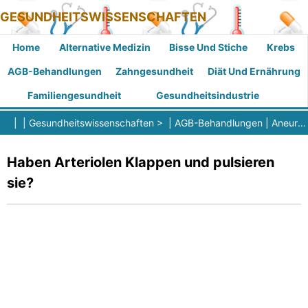
GESUNDHEITSWISSENSCHAFTEN
Home
Alternative Medizin
Bisse Und Stiche
Krebs
AGB-Behandlungen
Zahngesundheit
Diät Und Ernährung
Familiengesundheit
Gesundheitsindustrie
| |
Gesundheitswissenschaften
> |
AGB-Behandlungen
|
Aneurysma
Haben Arteriolen Klappen und pulsieren
sie?