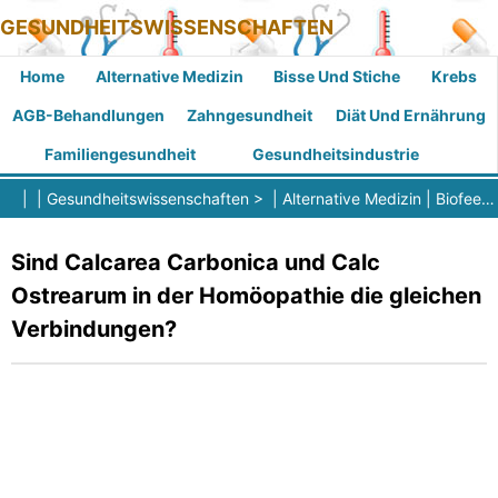
GESUNDHEITSWISSENSCHAFTEN
Home
Alternative Medizin
Bisse Und Stiche
Krebs
AGB-Behandlungen
Zahngesundheit
Diät Und Ernährung
Familiengesundheit
Gesundheitsindustrie
| |
Gesundheitswissenschaften
> |
Alternative Medizin
|
Biofeedback
Sind Calcarea Carbonica und Calc
Ostrearum in der Homöopathie die gleichen
Verbindungen?