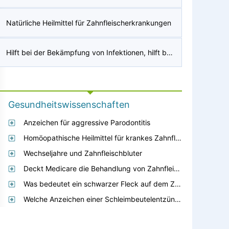
Natürliche Heilmittel für Zahnfleischerkrankungen
Hilft bei der Bekämpfung von Infektionen, hilft bei der Wundheilung und hält das Zahnfleisch stark. In Zitrusfrüchten enthalten, grünes Blattgemüse?
Gesundheitswissenschaften
Anzeichen für aggressive Parodontitis
Homöopathische Heilmittel für krankes Zahnfleisch
Wechseljahre und Zahnfleischbluter
Deckt Medicare die Behandlung von Zahnfleischerkrankungen durch einen Parodontologen ab?
Was bedeutet ein schwarzer Fleck auf dem Zahnfleisch, wenn er plötzlich auftritt?
Welche Anzeichen einer Schleimbeutelentzündung können im Röntgenbild erkennbar sein?