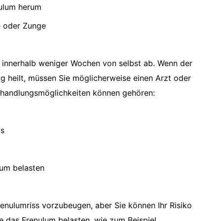
nulum herum
e oder Zunge
ss innerhalb weniger Wochen von selbst ab. Wenn der
ig heilt, müssen Sie möglicherweise einen Arzt oder
ehandlungsmöglichkeiten können gehören:
ms
lum belasten
renulumriss vorzubeugen, aber Sie können Ihr Risiko
ie das Frenulum belasten, wie zum Beispiel