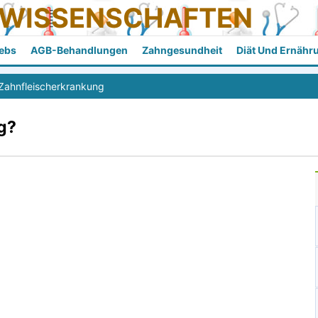
SWISSENSCHAFTEN
ebs
AGB-Behandlungen
Zahngesundheit
Diät Und Ernähr
Zahnfleischerkrankung
g?