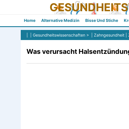
GESUNDHEIT
Home
Alternative Medizin
Bisse Und Stiche
Kr
| |
Gesundheitswissenschaften
> |
Zahngesundheit
|
Was verursacht Halsentzündun