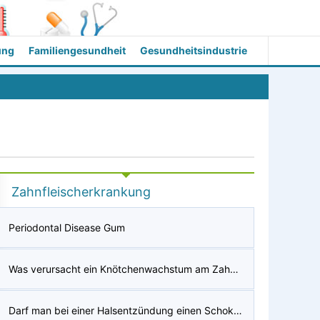
ung
Familiengesundheit
Gesundheitsindustrie
Zahnfleischerkrankung
Periodontal Disease Gum
Was verursacht ein Knötchenwachstum am Zahnfleisch hinter dem letzten Zahn im Mund meines 5-Jährigen?
Darf man bei einer Halsentzündung einen Schokoriegel essen?