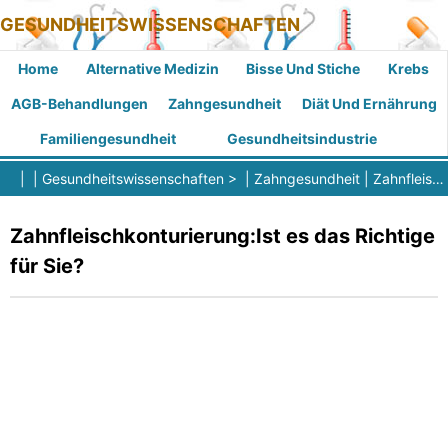
GESUNDHEITSWISSENSCHAFTEN
Home
Alternative Medizin
Bisse Und Stiche
Krebs
AGB-Behandlungen
Zahngesundheit
Diät Und Ernährung
Familiengesundheit
Gesundheitsindustrie
| |
Gesundheitswissenschaften
> |
Zahngesundheit
|
Zahnfleischerkrankung
Zahnfleischkonturierung:Ist es das Richtige
für Sie?