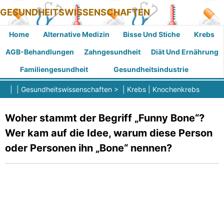
GESUNDHEITSWISSENSCHAFTEN
Home
Alternative Medizin
Bisse Und Stiche
Krebs
AGB-Behandlungen
Zahngesundheit
Diät Und Ernährung
Familiengesundheit
Gesundheitsindustrie
| |
Gesundheitswissenschaften
> |
Krebs
|
Knochenkrebs
Woher stammt der Begriff „Funny Bone“?
Wer kam auf die Idee, warum diese Person
oder Personen ihn „Bone“ nennen?