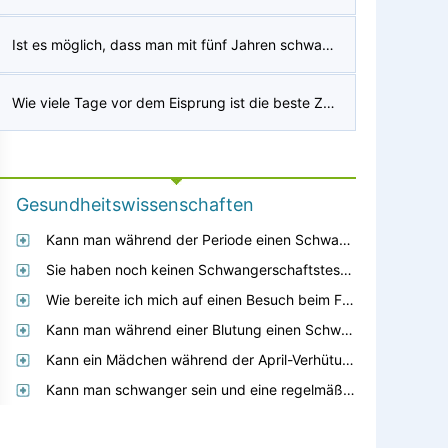
Ist es möglich, dass man mit fünf Jahren schwanger ist und einige seiner Hosen schon nicht mehr tragen kann? Lässt man sich früher zeigen, wenn man dünn ist?
Wie viele Tage vor dem Eisprung ist die beste Zeit Wunsch ?
Gesundheitswissenschaften
Kann man während der Periode einen Schwangerschaftstest machen und er ist trotzdem korrekt?
Sie haben noch keinen Schwangerschaftstest und Ihre Periode dürfte noch ein oder zwei Wochen auf sich warten lassen. Aber sind Schmerzen im Magen ein Zeichen einer Schwangerschaft?
Wie bereite ich mich auf einen Besuch beim Frauenarzt vor?
Kann man während einer Blutung einen Schwangerschaftstest machen?
Kann ein Mädchen während der April-Verhütung schwanger sein, wenn sie trotzdem ihre Periode bekommt?
Kann man schwanger sein und eine regelmäßige Periode haben, dann aber wenig?