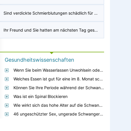
Sind verdickte Schmierblutungen schädlich für eine Schwangerschaft im ersten Trimester?
Ihr Freund und Sie hatten am nächsten Tag geschützten Sex und bekamen das Gefühl, dass Sie schwanger sind?
Gesundheitswissenschaften
Wenn Sie beim Wasserlassen Unwohlsein oder Brennen verspüren, ist das ein Zeichen einer Schwangerschaft?
Welches Essen ist gut für eine im 8. Monat schwangere Frau?
Können Sie Ihre Periode während der Schwangerschaft bekommen?
Was ist ein Spinal Blockieren
Wie wirkt sich das hohe Alter auf die Schwangerschaft aus?
46 ungeschützter Sex, ungerade Schwangerschaft, keine Periode in 8 Monaten?