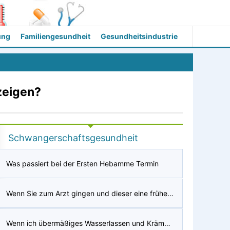
ung
Familiengesundheit
Gesundheitsindustrie
zeigen?
Schwangerschaftsgesundheit
Was passiert bei der Ersten Hebamme Termin
Wenn Sie zum Arzt gingen und dieser eine frühe Ultraschalluntersuchung durchführte und sagte:„Wären Sie in der 5. Woche und 3 Tagen schwanger?“
Wenn ich übermäßiges Wasserlassen und Krämpfe im Unterbauch habe, sollte die Periode schon begonnen haben, sollte ich dann einen Schwangerschaftstest machen?