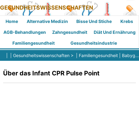
GESUNDHEITSWISSENSCHAFTEN
Home
Alternative Medizin
Bisse Und Stiche
Krebs
AGB-Behandlungen
Zahngesundheit
Diät Und Ernährung
Familiengesundheit
Gesundheitsindustrie
| |
Gesundheitswissenschaften
> |
Familiengesundheit
|
Babygesundheit
Über das Infant CPR Pulse Point