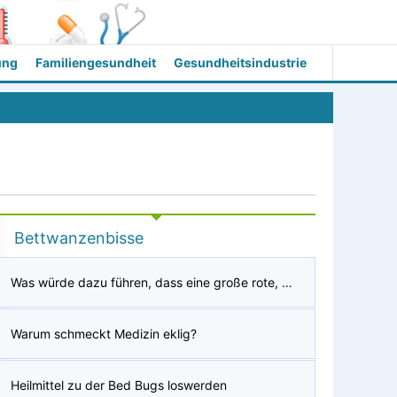
ung
Familiengesundheit
Gesundheitsindustrie
Bettwanzenbisse
Was würde dazu führen, dass eine große rote, mit Eiter gefüllte Beule am Oberschenkel oval geformt ist, die mitten in der Nacht aufplatzt und herauskommt?
Warum schmeckt Medizin eklig?
Heilmittel zu der Bed Bugs loswerden