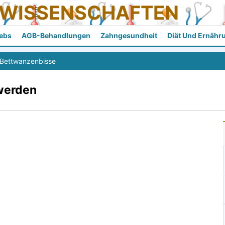
SWISSENSCHAFTEN
ebs
AGB-Behandlungen
Zahngesundheit
Diät Und Ernähr
Bettwanzenbisse
swerden