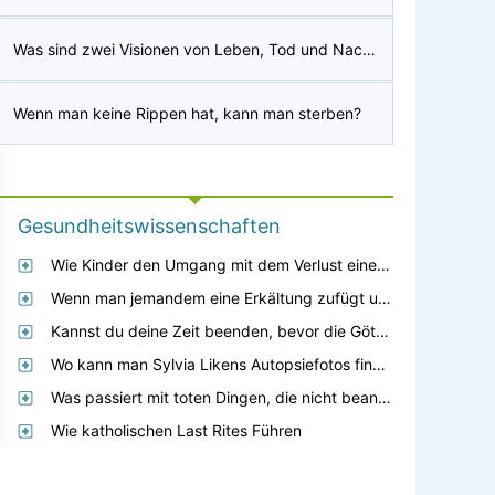
Was sind zwei Visionen von Leben, Tod und Nachtod?
Wenn man keine Rippen hat, kann man sterben?
Gesundheitswissenschaften
Wie Kinder den Umgang mit dem Verlust eines Eltern- Hilfe
Wenn man jemandem eine Erkältung zufügt und er stirbt, gilt das dann als Mord?
Kannst du deine Zeit beenden, bevor die Götter für uns sterben?
Wo kann man Sylvia Likens Autopsiefotos finden?
Was passiert mit toten Dingen, die nicht beansprucht werden?
Wie katholischen Last Rites Führen